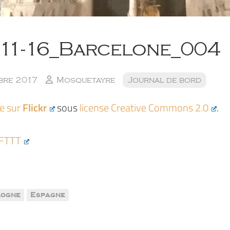
-11-16_Barcelone_004
bre 2017
Mosquetayre
Journal de bord
ée sur
Flickr
sous
license Creative Commons 2.0
.
IFTTT
logne
Espagne