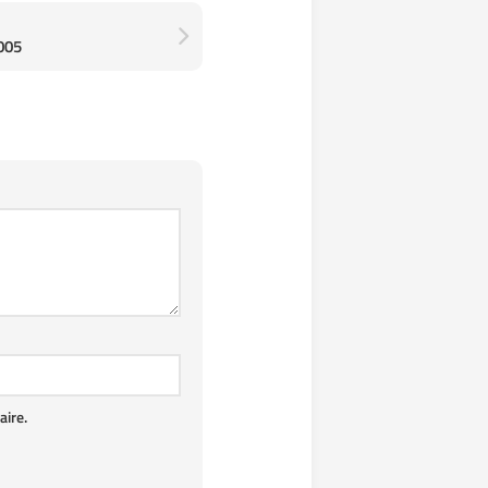
005
ire.