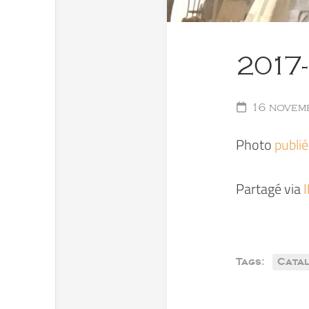
2017
16 novem
Photo
publi
Partagé via
Tags:
Cata