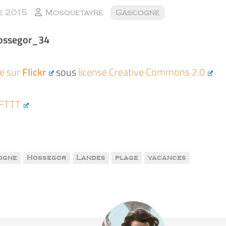
e 2015
Mosquetayre
Gascogne
ossegor_34
ée sur
Flickr
sous
license Creative Commons 2.0
IFTTT
ogne
Hossegor
Landes
plage
vacances