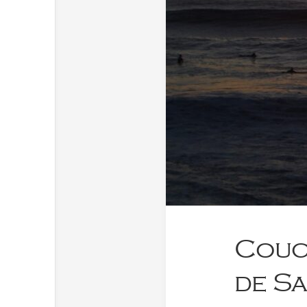
Couch
de S