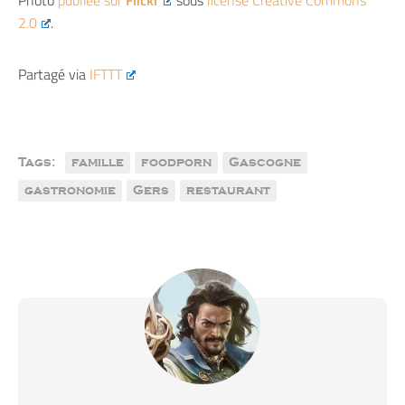
Photo
publiée sur
Flickr
sous
license Creative Commons
2.0
.
Partagé via
IFTTT
Tags:
famille
foodporn
Gascogne
gastronomie
Gers
restaurant