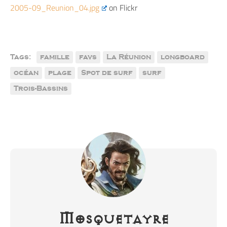
2005-09_Reunion_04.jpg
on Flickr
Tags:
famille
favs
La Réunion
longboard
océan
plage
Spot de surf
surf
Trois-Bassins
Mosquetayre