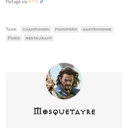
Partagé via
IFTTT
Tags:
champignon
foodporn
gastronomie
Paris
restaurant
Mosquetayre