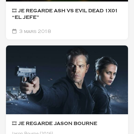
🎞️ JE REGARDE ASH VS EVIL DEAD 1X01
“EL JEFE”
3 mars 2018
🎞️ JE REGARDE JASON BOURNE
Jason Bourne (2016)