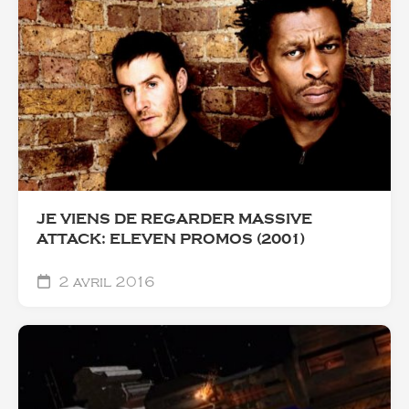
JE VIENS DE REGARDER MASSIVE
ATTACK: ELEVEN PROMOS (2001)
2 avril 2016