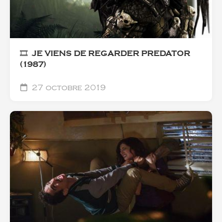
🎞️ JE VIENS DE REGARDER PREDATOR
(1987)
27 octobre 2019