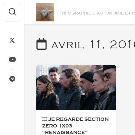
Skip
to
Infographies, autonomie et 
content
avril 11, 20
🎞️ JE REGARDE SECTION
ZERO 1X03
“RENAISSANCE”