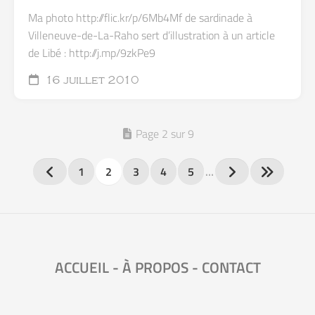
Ma photo http://flic.kr/p/6Mb4Mf de sardinade à
Villeneuve-de-La-Raho sert d’illustration à un article
de Libé : http://j.mp/9zkPe9
16 juillet 2010
Page 2 sur 9
1
2
3
4
5
…
ACCUEIL
-
À PROPOS
-
CONTACT