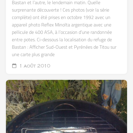
Bastan et l’autre, le lendemain matin. Quelle
surprenante découverte ! Ces photos (voir la série
complète) ont été prises en octobre 1992 avec un
appareil photo Reflex Minolta argentique avec une
pellicule de 400 ASA, à l’occasion d’une randonnée
entre potes. Ci-dessous la localisation du refuge de
Bastan : Afficher Sud-Ouest et Pyrénées de Titou sur
une carte plus grande
1 août 2010