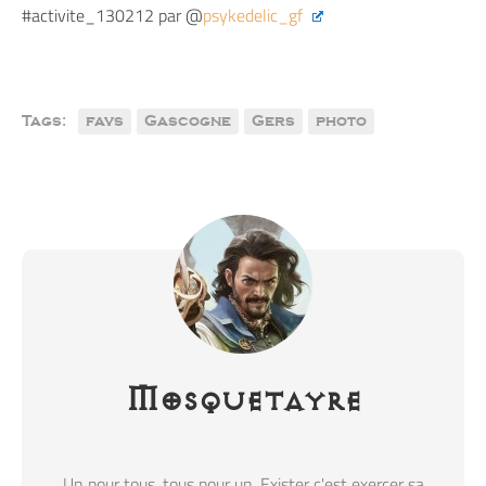
#activite_130212 par @
psykedelic_gf
Tags:
favs
Gascogne
Gers
photo
Mosquetayre
Un pour tous, tous pour un. Exister c'est exercer sa