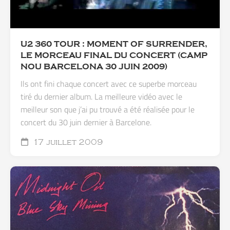
U2 360 TOUR : MOMENT OF SURRENDER,
LE MORCEAU FINAL DU CONCERT (CAMP
NOU BARCELONA 30 JUIN 2009)
Ils ont fini chaque concert avec ce superbe morceau
tiré du dernier album. La meilleure vidéo avec le
meilleur son que j’ai pu trouvé a été réalisée pour le
concert du 30 juin dernier à Barcelone.
17 juillet 2009