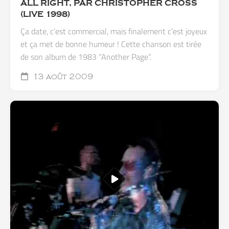
ALL RIGHT, PAR CHRISTOPHER CROSS
(LIVE 1998)
Ça date, c’est commercial, mais finalement c’est joyeux
et ça met de bonne humeur ! Cette chanson est tirée
de son album de 1983 “Another Page”.
13 août 2009