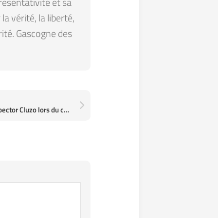
résentativité et sa
 vérité, la liberté,
arité. Gascogne des
“Black Spirit”, par The Inspector Cluzo lors du concert Live à La Maroquinerie à Paris