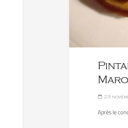
Pinta
Maro
23 novem
Après le con