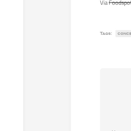
Via
Foodspot
Tags:
conc