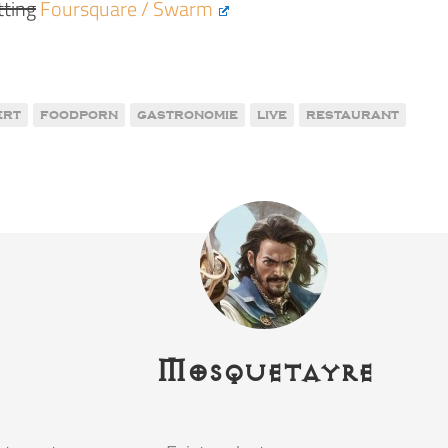
ting
Foursquare / Swarm
ert
foodporn
gastronomie
live
restaurant
Mosquetayre