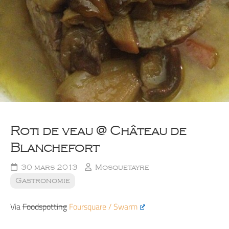
Roti de veau @ Château de
Blanchefort
30 mars 2013
Mosquetayre
Gastronomie
Via
Foodspotting
Foursquare / Swarm