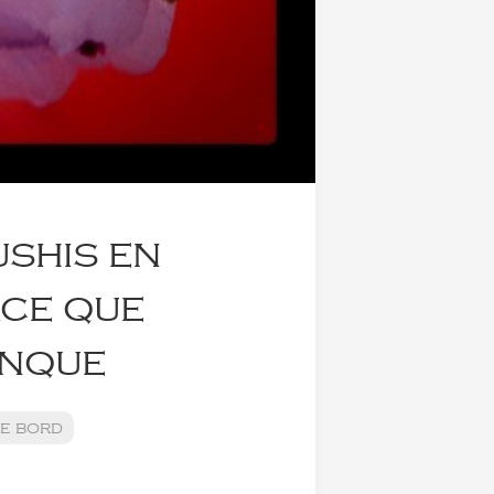
ushis en
rce que
anque
e bord