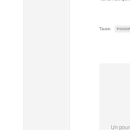
Tags:
food
Un pour 