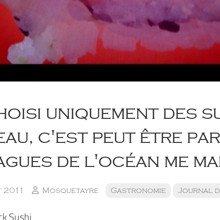
choisi uniquement des s
au, c'est peut être pa
agues de l'océan me m
t 2011
Mosquetayre
Gastronomie
Journal d
ck Sushi