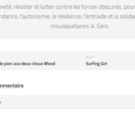
eté, résister et lutter contre les forces obscures, pour la
ndance, l'autonomie, la résilience, l'entraide et la solid
mousquetaires ⚔️ Gers
NEXT
de porc aux deux choux #food
Surfing Girl
ommentaire
*