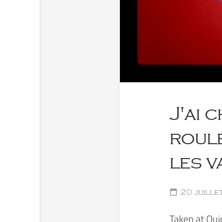
J'ai 
roule
les v
20 juille
Taken at Qui