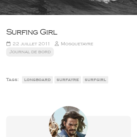
Surfing Girl
22 juillet 2011
Mosquetayre
Journal de bord
Tags:
longboard
surfayre
surfgirl