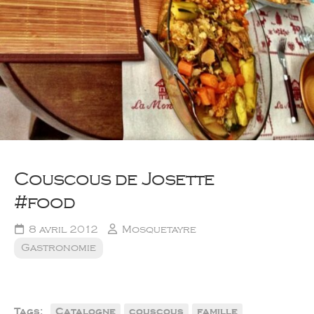
Couscous de Josette
#food
8 avril 2012
Mosquetayre
Gastronomie
Tags:
Catalogne
couscous
famille