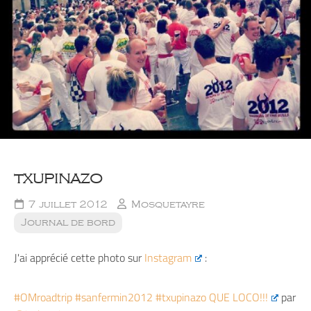
txupinazo
7 juillet 2012
Mosquetayre
Journal de bord
J'ai apprécié cette photo sur
Instagram
:
#OMroadtrip #sanfermin2012 #txupinazo QUE LOCO!!!
par