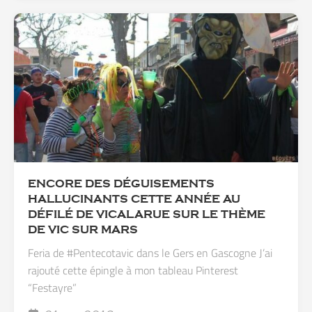
ENCORE DES ‪DÉGUISEMENTS‬
HALLUCINANTS CETTE ANNÉE AU
DÉFILÉ DE ‪‎VICALARUE‬ SUR LE THÈME
DE ‪VIC SUR MARS
‬Feria‬ de ‪#Pentecotavic‬ dans le Gers en Gascogne J’ai
rajouté cette épingle à mon tableau Pinterest
“Festayre”