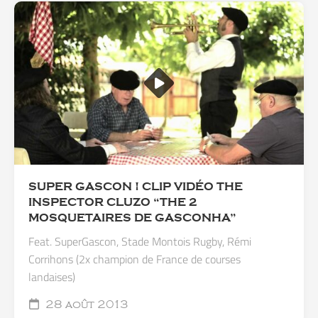
SUPER GASCON ! CLIP VIDÉO THE
INSPECTOR CLUZO “THE 2
MOSQUETAIRES DE GASCONHA”
Feat. SuperGascon, Stade Montois Rugby, Rémi
Corrihons (2x champion de France de courses
landaises)
28 août 2013