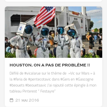
HOUSTON, ON A PAS DE PROBLÈME !!
Défilé de ‪#‎vicalarue‬ sur le thème de ‪ »Vic sur Mars »‬ à
la ‪#‎feria‬ de ‪#‎pentecotavic‬ dans #Gers en #Gascogne
#beouets #beouetsavic J’ai rajouté cette épingle à mon
tableau Pinterest “ Festayre”
21 mai 2016