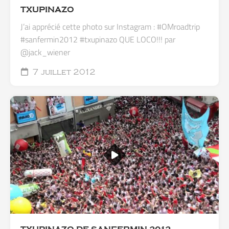
TXUPINAZO
J’ai apprécié cette photo sur Instagram : #OMroadtrip
#sanfermin2012 #txupinazo QUE LOCO!!! par
@jack_wiener
7 juillet 2012