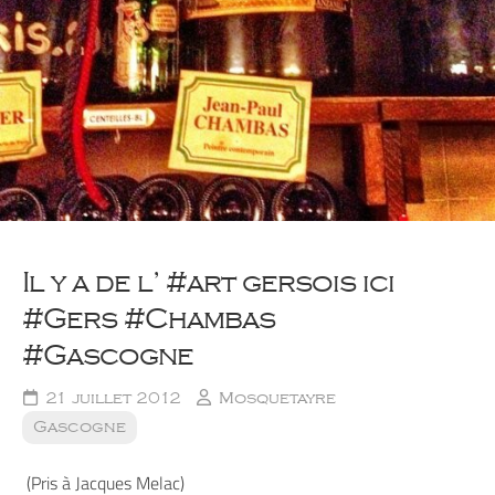
Il y a de l’ #art gersois ici
#Gers #Chambas
#Gascogne
21 juillet 2012
Mosquetayre
Gascogne
(Pris à Jacques Melac)