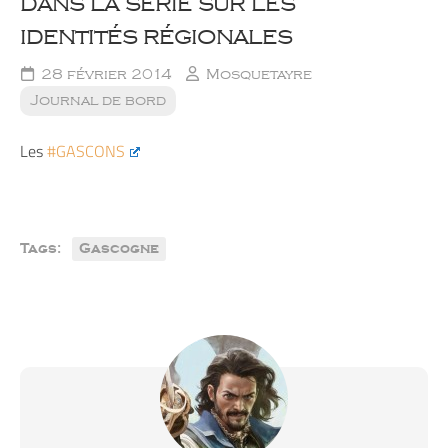
dans la série sur les
identités régionales
28 février 2014
Mosquetayre
Journal de bord
Les
‪#‎GASCONS‬
Tags:
Gascogne