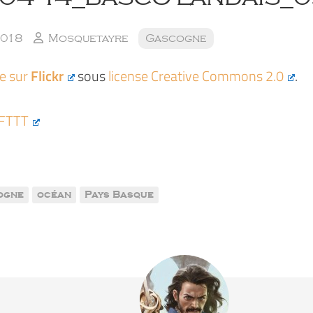
2018
Mosquetayre
Gascogne
ée sur
Flickr
sous
license Creative Commons 2.0
.
IFTTT
ogne
océan
Pays Basque