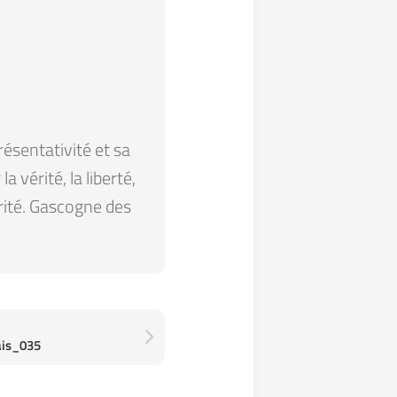
résentativité et sa
 vérité, la liberté,
arité. Gascogne des
ais_035