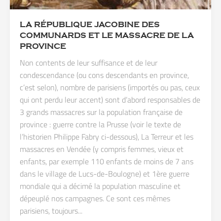
LA RÉPUBLIQUE JACOBINE DES
COMMUNARDS ET LE MASSACRE DE LA
PROVINCE
Non contents de leur suffisance et de leur
condescendance (ou cons descendants en province,
c’est selon), nombre de parisiens (importés ou pas, ceux
qui ont perdu leur accent) sont d’abord responsables de
3 grands massacres sur la population française de
province : guerre contre la Prusse (voir le texte de
l’historien Philippe Fabry ci-dessous), La Terreur et les
massacres en Vendée (y compris femmes, vieux et
enfants, par exemple 110 enfants de moins de 7 ans
dans le village de Lucs-de-Boulogne) et 1ère guerre
mondiale qui a décimé la population masculine et
dépeuplé nos campagnes. Ce sont ces mêmes
parisiens, toujours...