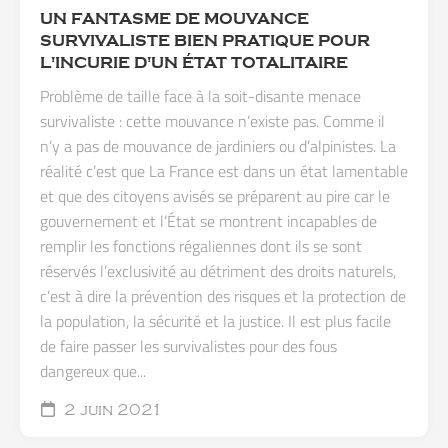
UN FANTASME DE MOUVANCE
SURVIVALISTE BIEN PRATIQUE POUR
L'INCURIE D'UN ÉTAT TOTALITAIRE
Problème de taille face à la soit-disante menace
survivaliste : cette mouvance n’existe pas. Comme il
n’y a pas de mouvance de jardiniers ou d’alpinistes. La
réalité c’est que La France est dans un état lamentable
et que des citoyens avisés se préparent au pire car le
gouvernement et l’État se montrent incapables de
remplir les fonctions régaliennes dont ils se sont
réservés l’exclusivité au détriment des droits naturels,
c’est à dire la prévention des risques et la protection de
la population, la sécurité et la justice. Il est plus facile
de faire passer les survivalistes pour des fous
dangereux que...
2 juin 2021