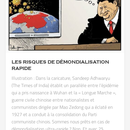
LES RISQUES DE DÉMONDIALISATION
RAPIDE
Illustration : Dans la caricature, Sandeep Adhwaryu
(The Times of India) établit un parallèle entre l’épidémie
qui a pris naissance à Wuhan et la « Longue Marche »,
guerre civile chinoise entre nationalistes et
communistes dirigée par Mao Zedong qui a éclaté en
1927 et a conduit à la consolidation du Parti
communiste chinois. Sommes nous prêts en cas de
démondialisation ultra-rapide ? Non. Et avec 2%