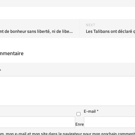
NEXT
Il n'est point de bonheur sans liberté, ni de liberté sans courage. Périclès
ommentaire
*
E-mail
*
Enre
om, mon e-mail et mon site dans le navigateur pour mon prochain commenta