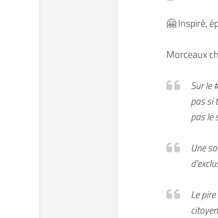
🤗 Inspiré, é
Morceaux cho
Sur le 
pas si 
pas le 
Une soc
d'exclu
Le pire
citoyen