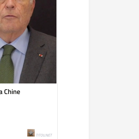
a Chine
TITOU.NET