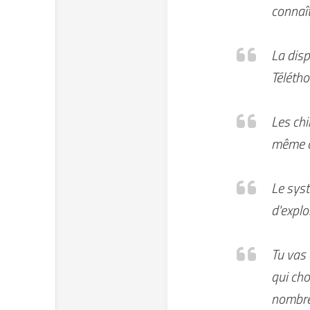
connaît
La disp
Télétho
Les chi
même ch
Le syst
d'explo
Tu vas 
qui cho
nombre,