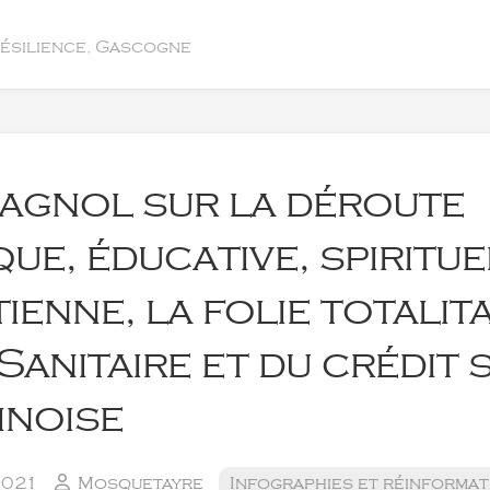
résilience, Gascogne
agnol sur la déroute
que, éducative, spiritue
ienne, la folie totalit
Sanitaire et du crédit 
inoise
2021
Mosquetayre
Infographies et réinformat