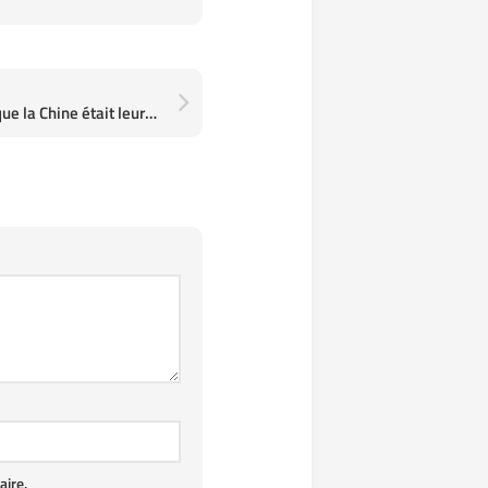
Les Talibans ont déclaré que la Chine était leur plus grand allié
ire.