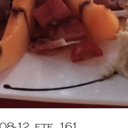
08-12_ete_161