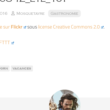
2016
Mosquetayre
Gastronomie
ée sur
Flickr
sous
license Creative Commons 2.0
.
IFTTT
porn
vacances