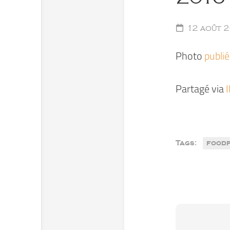
12 août 
Photo
publi
Partagé via
Tags:
food