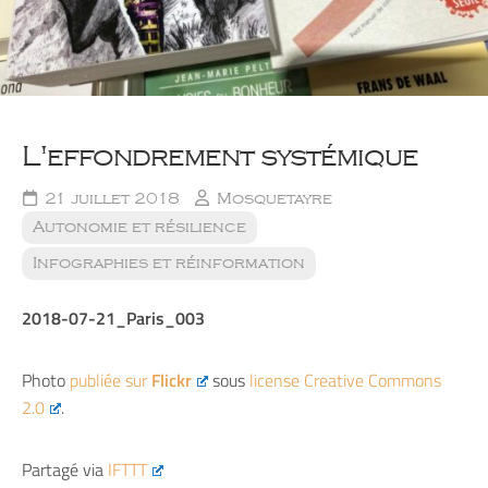
L'effondrement systémique
21 juillet 2018
Mosquetayre
Autonomie et résilience
Infographies et réinformation
2018-07-21_Paris_003
Photo
publiée sur
Flickr
sous
license Creative Commons
2.0
.
Partagé via
IFTTT