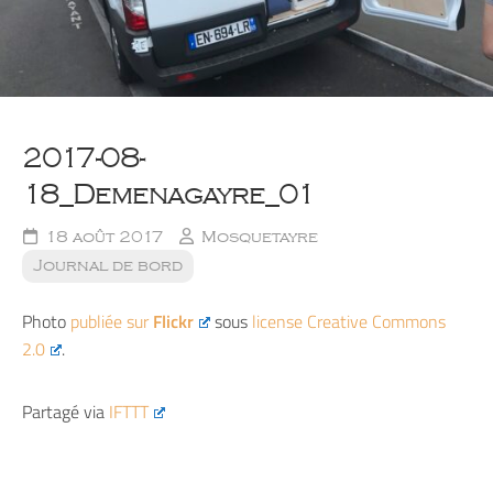
2017-08-
18_Demenagayre_01
18 août 2017
Mosquetayre
Journal de bord
Photo
publiée sur
Flickr
sous
license Creative Commons
2.0
.
Partagé via
IFTTT