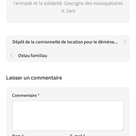
l'entraide et la solidarité. Gascogne des mousquetaires
⚔️ Gers
Dépôt de la camionnette de location pour le déménagement. À petrouchnok. Ou plutôt au fond de la trappe… maintenant il faut rentrer
Ostau familiau
Laisser un commentaire
Commentaire
*
Nom
*
E-mail
*