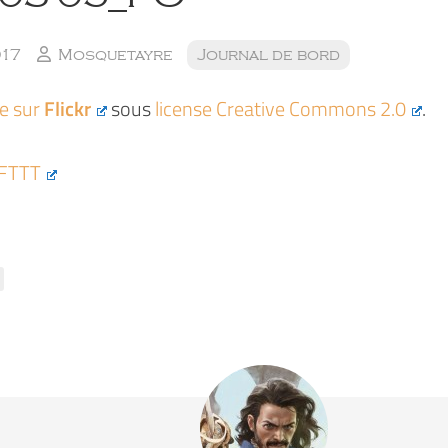
017
Mosquetayre
Journal de bord
ée sur
Flickr
sous
license Creative Commons 2.0
.
IFTTT