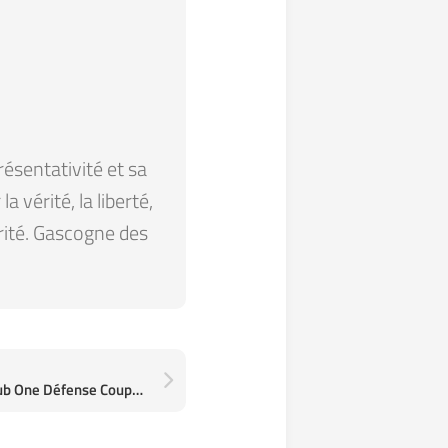
résentativité et sa
 vérité, la liberté,
arité. Gascogne des
Je suis ici : CMG Sports Club One Défense Coupole