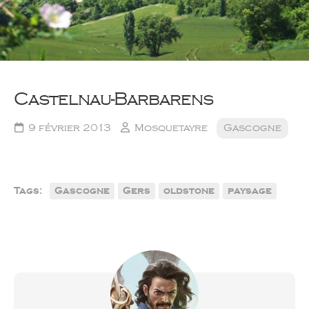
Castelnau-Barbarens
9 février 2013
Mosquetayre
Gascogne
Tags:
Gascogne
Gers
oldstone
paysage