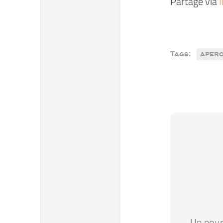
Partagé via
Tags:
aper
Un pour 