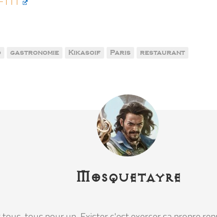
IFTTT
o
gastronomie
Kikasoif
Paris
restaurant
Mosquetayre
tous, tous pour un. Exister c'est exercer sa propre rep