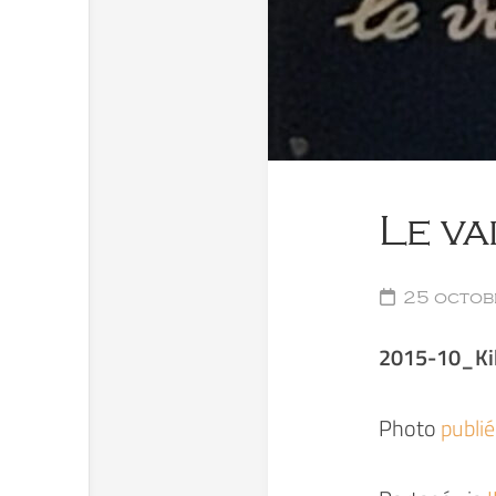
Le va
25 octob
2015-10_Ki
Photo
publi