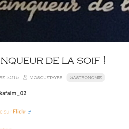
inqueur de la soif !
re 2015
Mosquetayre
Gastronomie
kafaim_02
ée sur
Flickr