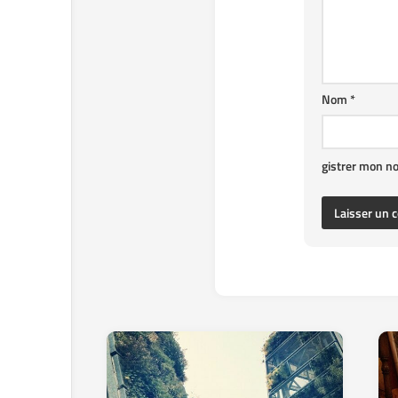
Nom
*
gistrer mon n