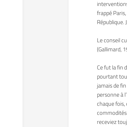
intervention
frappé Paris,
République. J
Le conseil c
(Gallimard, 19
Ce fut la fin
pourtant touj
jamais de fin
personne à l
chaque fois, 
commodités –
receviez touj