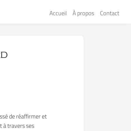
Accueil
À propos
Contact
rd
essé de réaffirmer et
it à travers ses