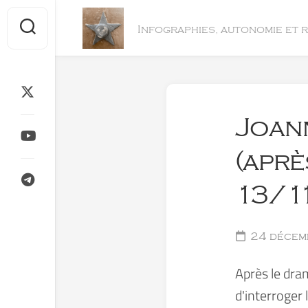
Skip
to
Infographies, autonomie et 
content
Joann
(aprè
13/11
24 décem
Après le dram
d'interroger l