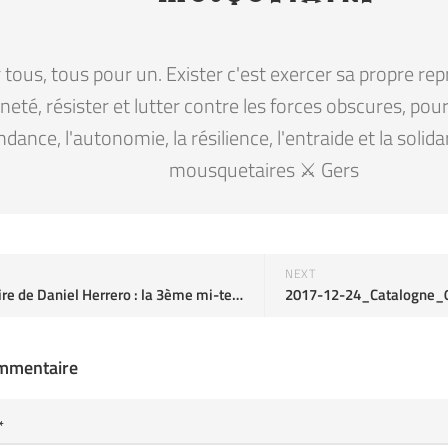
tous, tous pour un. Exister c'est exercer sa propre rep
eté, résister et lutter contre les forces obscures, pour la
ndance, l'autonomie, la résilience, l'entraide et la solid
mousquetaires ⚔️ Gers
NEXT
L'abécédaire de Daniel Herrero : la 3ème mi-temps
2017-12-24_Catalogne_
ommentaire
*