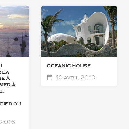
U
OCEANIC HOUSE
 LA
10 avril 2010
SE À
IER À
E,
PIED OU
 2016