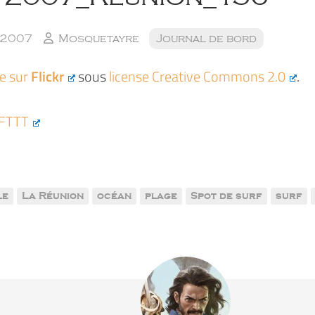
r 2007
Mosquetayre
Journal de bord
ée sur
Flickr
sous
license Creative Commons 2.0
.
IFTTT
le
La Réunion
océan
plage
Spot de surf
surf