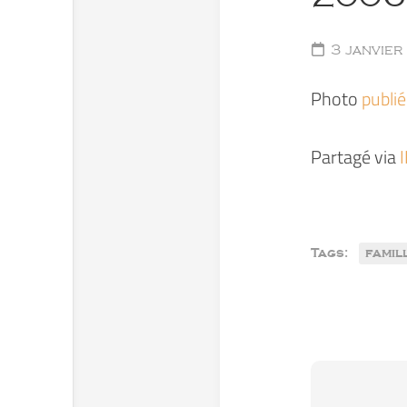
3 janvie
Photo
publi
Partagé via
Tags:
famil