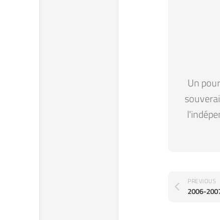
Un pour 
souverain
l'indépe
PREVIOUS
2006-200