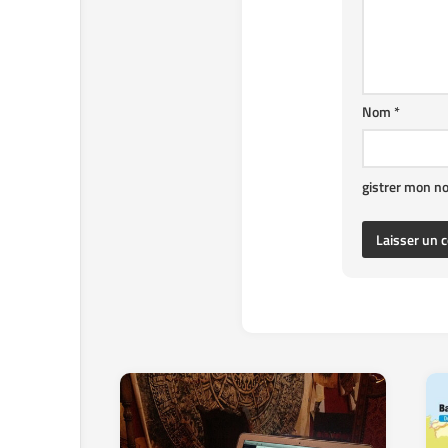
Nom
*
gistrer mon n