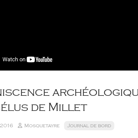
niscence archéologiqu
élus de Millet
 2016
Mosquetayre
Journal de bord