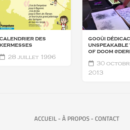
CALENDRIER DES
GOOÙI DÉDICA
KERMESSES
UNSPEAKABLE 
OF DOOM @DER
28 juillet 1996
30 octobr
2013
ACCUEIL
-
À PROPOS
-
CONTACT