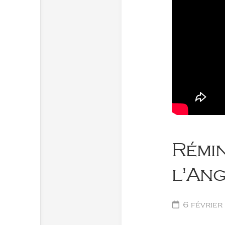
Rémi
l'Ang
6 février