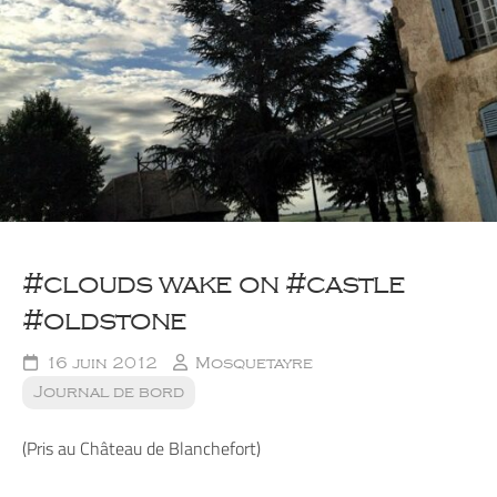
#clouds wake on #castle
#oldstone
16 juin 2012
Mosquetayre
Journal de bord
(Pris au Château de Blanchefort)