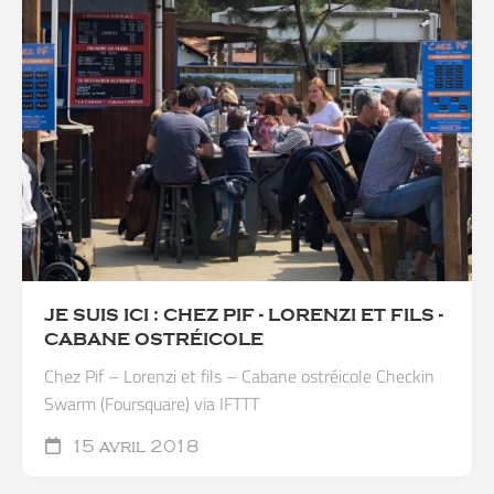
JE SUIS ICI : CHEZ PIF - LORENZI ET FILS -
CABANE OSTRÉICOLE
Chez Pif – Lorenzi et fils – Cabane ostréicole Checkin
Swarm (Foursquare) via IFTTT
15 avril 2018