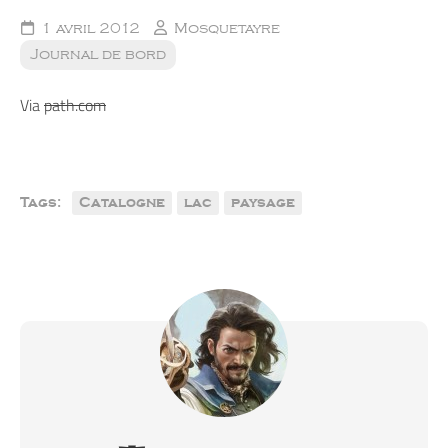
1 avril 2012
Mosquetayre
Journal de bord
Via
path.com
Tags:
Catalogne
lac
paysage