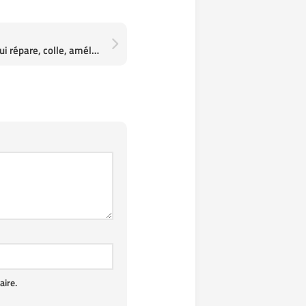
Sugru : la pâte magique qui répare, colle, améliore et protège : câbles, objets, appareils…
ire.