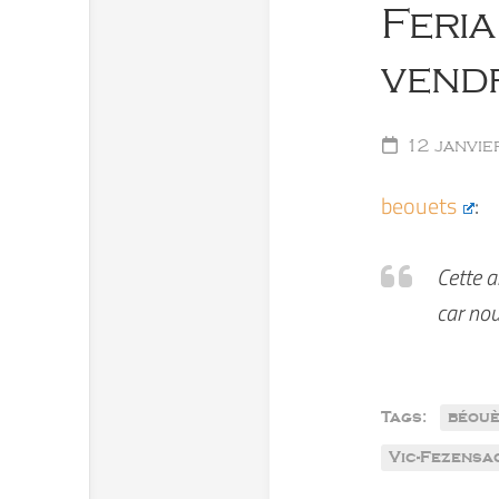
Feria
vendr
12 janvie
beouets
:
Cette a
car nou
Tags:
béouè
Vic-Fezensa