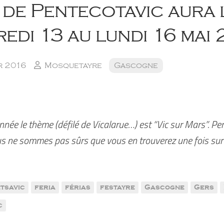
 de Pentecotavic aura 
edi 13 au lundi 16 mai 
r 2016
Mosquetayre
Gascogne
nnée le thème (défilé de Vicalarue…) est “Vic sur Mars”. Pe
s ne sommes pas sûrs que vous en trouverez une fois sur 
tsavic
feria
férias
festayre
Gascogne
Gers
c