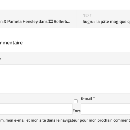
NEXT
James Caan & Pamela Hensley dans 🎞️ Rollerball (1975)
ommentaire
*
E-mail
*
Enre
om, mon e-mail et mon site dans le navigateur pour mon prochain commenta