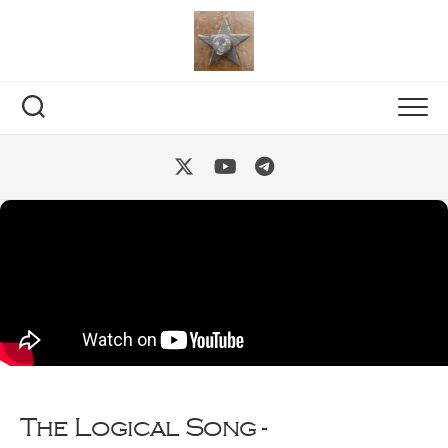
Skip
to
content
The Logical Song -