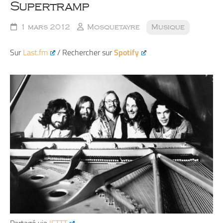
Supertramp
1 mars 2012
Mosquetayre
Musique
Sur
Last.fm
/ Rechercher sur
Spotify
Partagé via
IFTTT