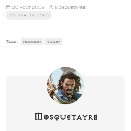
20 août 2009
Mosquetayre
Journal de bord
Tags:
humour
rugby
Mosquetayre