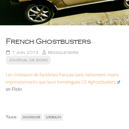
French Ghostbusters
7 juin 2013
Mosquetayre
Journal de bord
Les chasseurs de fantômes français sont nettement moins
impressionnants que leurs homologues US #ghostbusters
on Flickr.
Tags:
humour
urbain