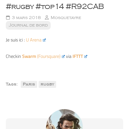
#rugby #top14 #R92CAB
3 mars 2018
Mosquetayre
Journal de bord
Je suis ici :
U Arena
Checkin
Swarm
(Foursquare)
via
IFTTT
Tags:
Paris
rugby