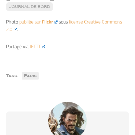
Journal de bord
Photo
publiée sur
Flickr
sous
license Creative Commons
2.0
.
Partagé via
IFTTT
Tags:
Paris