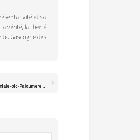
résentativité et sa
 vérité, la liberté,
arité. Gascogne des
2017-12-28_Foret-domaniale-pic-Paloumere_04