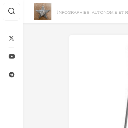
Skip
to
Infographies, autonomie et 
content