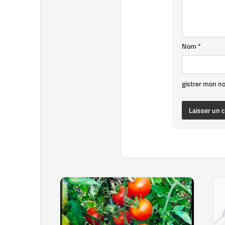
Nom
*
gistrer mon n