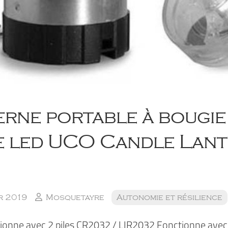
rne portable à bougie
e led UCO Candle Lan
r 2019
Mosquetayre
Autonomie et résilience
ionne avec 2 piles CR2032 / LIR2032 Fonctionne avec