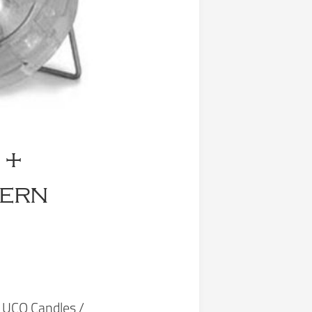
 +
tern
 UCO Candles /