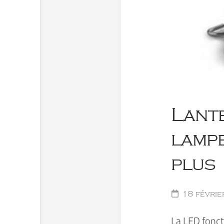
Lante
lamp
plus
18 févrie
La LED fonct