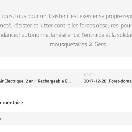
tous, tous pour un. Exister c'est exercer sa propre rep
eté, résister et lutter contre les forces obscures, pour la
ndance, l'autonomie, la résilience, l'entraide et la solid
mousquetaires ⚔️ Gers
NEXT
Pompe à Air Électrique, 2 en 1 Rechargeable Gonfleur/Dégonfleur
ommentaire
*