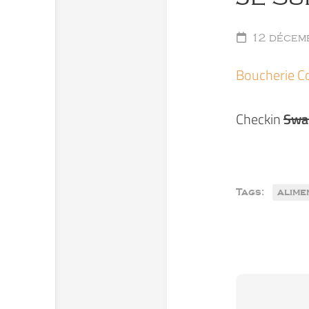
12 décem
Boucherie C
Checkin
Swa
Tags:
alime