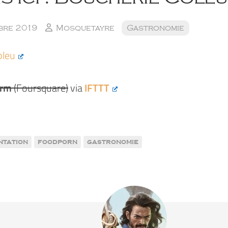
bre 2019
Mosquetayre
Gastronomie
oleu
rm
(Foursquare)
via
IFTTT
ntation
foodporn
gastronomie