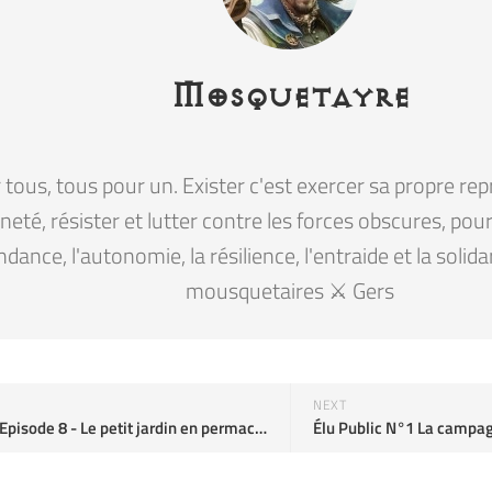
Mosquetayre
tous, tous pour un. Exister c'est exercer sa propre rep
eté, résister et lutter contre les forces obscures, pour la
ndance, l'autonomie, la résilience, l'entraide et la solid
mousquetaires ⚔️ Gers
NEXT
J'ai aimé : Episode 8 - Le petit jardin en permaculture de Sotteville-lès-Rouen sur YouTube
Élu Public N°1 La campa