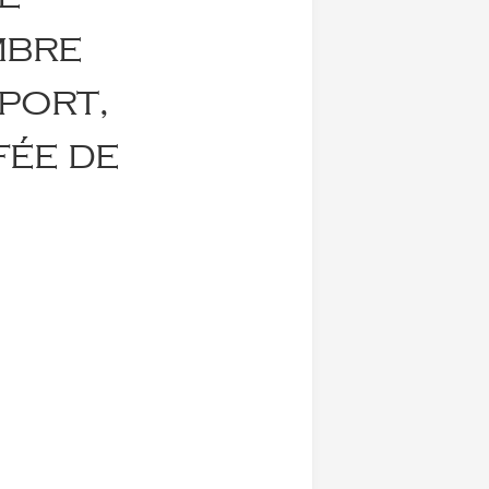
mbre
 port,
fée de