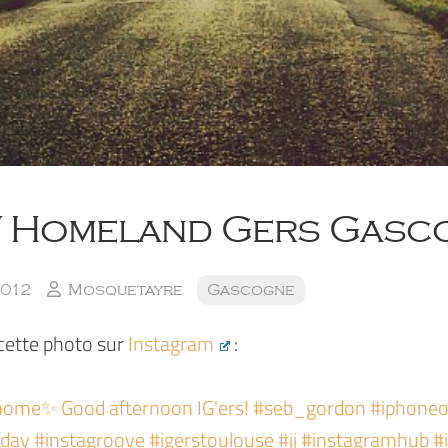
Homeland Gers Gasc
2012
Mosquetayre
Gascogne
 cette photo sur
Instagram
:
ome✨ Good afternoon IG'ers! #seb_gordon #iphone
ay #instagroove #igerstoulouse #jj #instagramhub #i