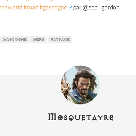
reenworld #road #gascogne
par @seb_gordon
Gascogne
Gers
paysage
Mosquetayre