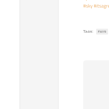
#sky #itsag
Tags:
favs