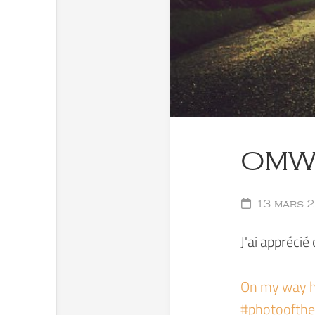
OMW 
13 mars 
J'ai apprécié
On my way h
#photoofthed