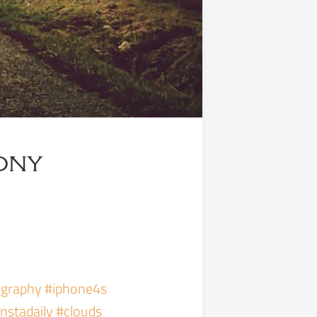
ony
ography #iphone4s
nstadaily #clouds