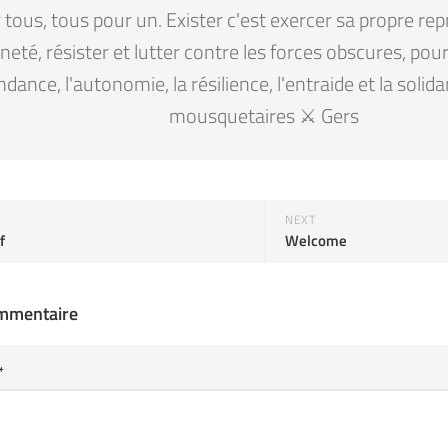
tous, tous pour un. Exister c'est exercer sa propre rep
eté, résister et lutter contre les forces obscures, pour la
ndance, l'autonomie, la résilience, l'entraide et la solid
mousquetaires ⚔️ Gers
NEXT
f
Welcome
ommentaire
*