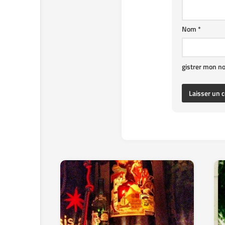
Nom
*
gistrer mon n