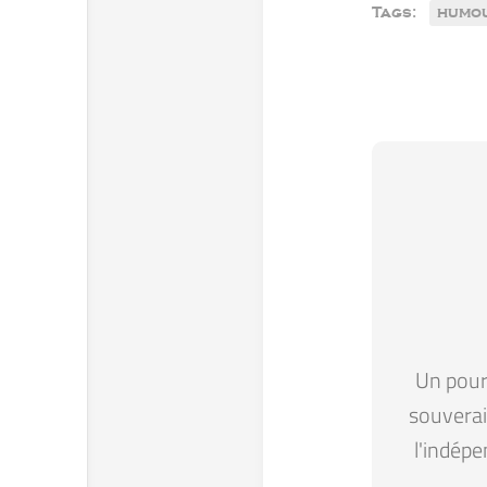
Tags:
humo
Un pour 
souverain
l'indépe