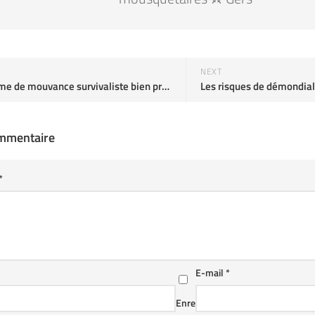
NEXT
Un fantasme de mouvance survivaliste bien pratique pour l'incurie d'un État totalitaire
Les risques de démondial
ommentaire
*
E-mail
*
Enre