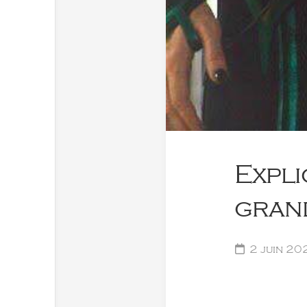
Expli
gran
2 juin 20