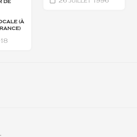
26 juillet 1996
 DE
OCALE (À
RANCE)
018
.