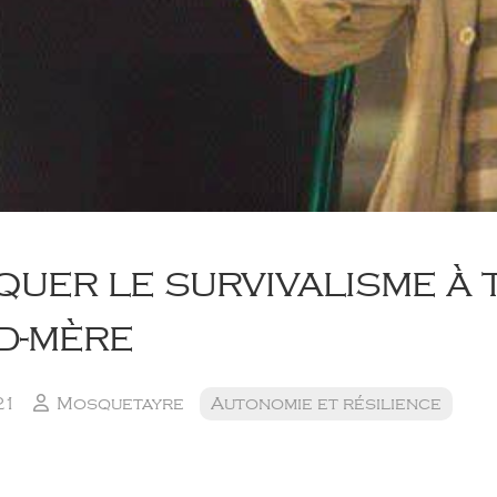
quer le survivalisme à 
d-mère
21
Mosquetayre
Autonomie et résilience