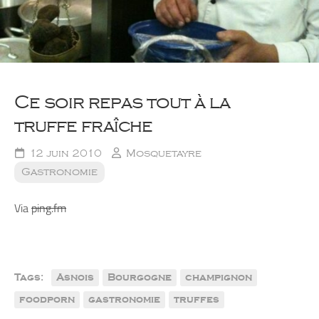
Ce soir repas tout à la
truffe fraîche
12 juin 2010
Mosquetayre
Gastronomie
Via
ping.fm
Tags:
Asnois
Bourgogne
champignon
foodporn
gastronomie
truffes