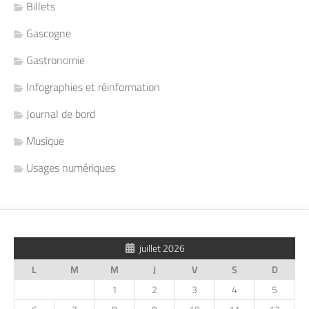
Billets
Gascogne
Gastronomie
Infographies et réinformation
Journal de bord
Musique
Usages numériques
juillet 2026
L
M
M
J
V
S
D
1
2
3
4
5