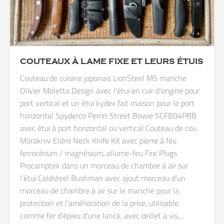
COUTEAUX À LAME FIXE ET LEURS ÉTUIS
Couteau de cuisine japonais LionSteel M5 manche
Olivier Moletta Design avec l’étui en cuir d’origine pour
port vertical et un étui kydex fait maison pour le port
horizontal Spyderco Perrin Street Bowie SCFB04PBB
avec étui à port horizontal ou vertical Couteau de cou
Morakniv Eldris Neck Knife Kit avec pierre à feu
ferrocérium / magnésium, allume-feu Fire Plugs
Procamptek dans un morceau de chambre à air sur
l’étui Coldsteel Bushman avec ajout morceau d’un
morceau de chambre à air sur le manche pour la
protection et l’amélioration de la prise, utilisable
comme fer d’épieu d’une lance, avec œillet a vis,...