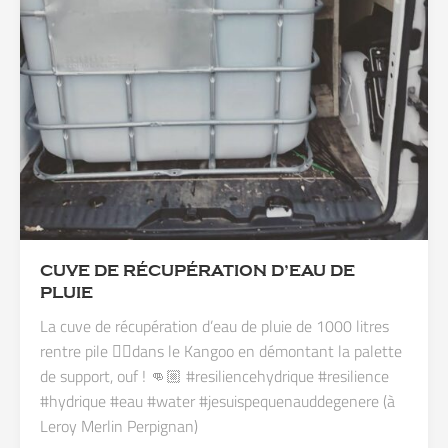
CUVE DE RÉCUPÉRATION D’EAU DE
PLUIE
La cuve de récupération d’eau de pluie de 1000 litres
rentre pile 👌🏼dans le Kangoo en démontant la palette
de support, ouf ! 👊🏼 #resiliencehydrique #resilience
#hydrique #eau #water #jesuispequenauddegenere (à
Leroy Merlin Perpignan)