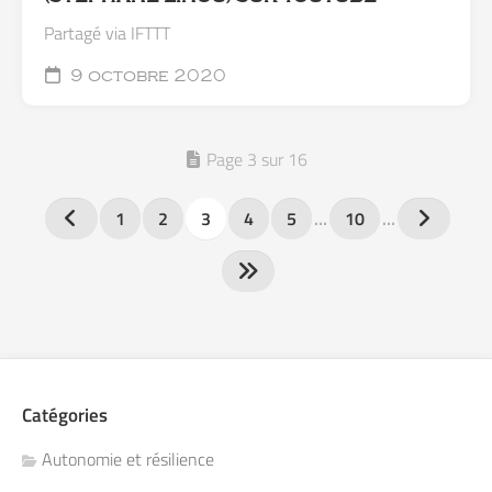
Partagé via IFTTT
9 octobre 2020
Page 3 sur 16
1
2
3
4
5
…
10
…
Catégories
Autonomie et résilience