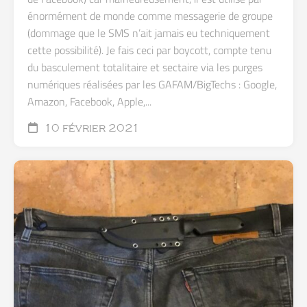
énormément de monde comme messagerie de groupe
(dommage que le SMS n’ait jamais eu techniquement
cette possibilité). Je fais ceci par boycott, compte tenu
du basculement totalitaire et sectaire via les purges
numériques réalisées par les GAFAM/BigTechs : Google,
Amazon, Facebook, Apple,...
10 février 2021