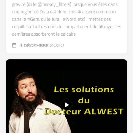
gravité (ici le @berkey_filters) lorsque vous êtes dans
une région où l’eau est dure (très #calcaire comme ici
dans le #Gers, ou le Jura, le Nord, etc) : mettez des
coquilles d’huîtres dans le compartiment de filtrage, ces
dernières absorberont le calcaire
4 décembre 2020