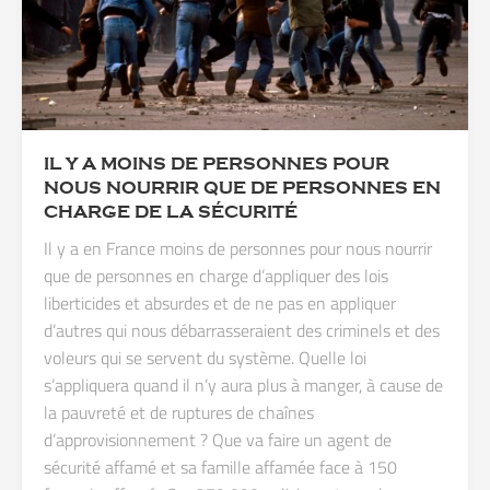
IL Y A MOINS DE PERSONNES POUR
NOUS NOURRIR QUE DE PERSONNES EN
CHARGE DE LA SÉCURITÉ
Il y a en France moins de personnes pour nous nourrir
que de personnes en charge d’appliquer des lois
liberticides et absurdes et de ne pas en appliquer
d’autres qui nous débarrasseraient des criminels et des
voleurs qui se servent du système. Quelle loi
s’appliquera quand il n’y aura plus à manger, à cause de
la pauvreté et de ruptures de chaînes
d’approvisionnement ? Que va faire un agent de
sécurité affamé et sa famille affamée face à 150