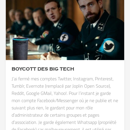
BOYCOTT DES BIG TECH
J’ai fermé mes comptes Twitter, Instagram, Pinterest,
Tumblr, Evernote (remplacé par Joplin Open Source),
Reddit, Google GMail, Yahoo!. Pour l’instant je garde
mon compte Facebook/Messenger où je ne publie et ne
suivant plus rien, le gardant pour mon rôle
d’administrateur de certains groupes et pages
d’association. Je garde également Whatsapp (propriété
de Facebook) car malheureusement, il est utilisé par