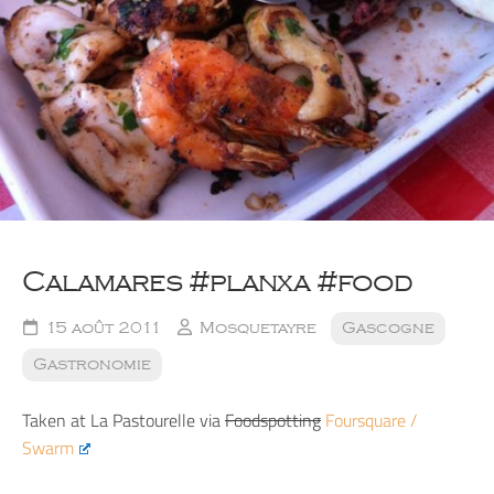
Calamares #planxa #food
15 août 2011
Mosquetayre
Gascogne
Gastronomie
Taken at La Pastourelle via
Foodspotting
Foursquare /
Swarm