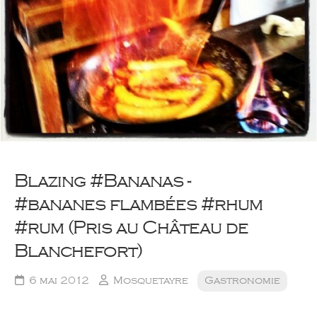
Blazing #Bananas -
#bananes flambées #rhum
#rum (Pris au Château de
Blanchefort)
6 mai 2012
Mosquetayre
Gastronomie