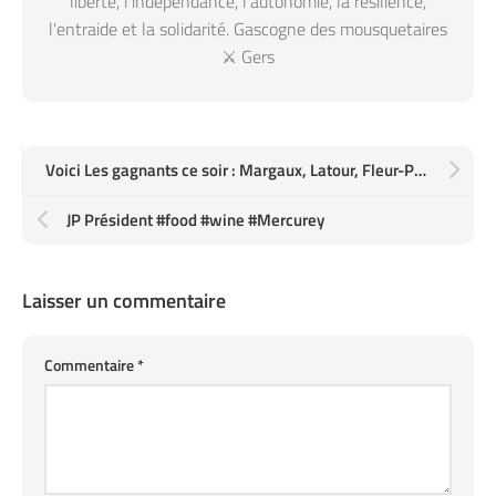
liberté, l'indépendance, l'autonomie, la résilience,
l'entraide et la solidarité. Gascogne des mousquetaires
⚔️ Gers
Voici Les gagnants ce soir : Margaux, Latour, Fleur-Pétrus, Saint-Julien, Pauillac, et Pomerol
JP Président #food #wine #Mercurey
Laisser un commentaire
Commentaire
*