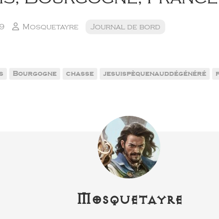
09
Mosquetayre
Journal de bord
s
Bourgogne
chasse
jesuispèquenauddégénéré
Mosquetayre