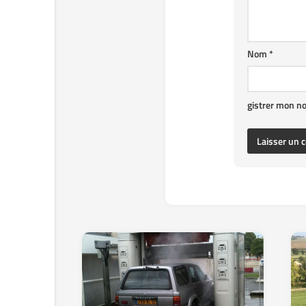
Nom
*
gistrer mon n